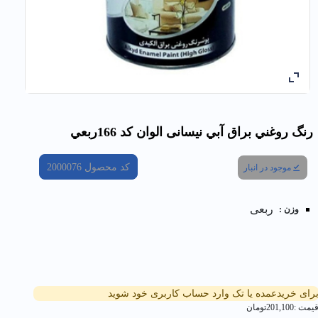
رنگ روغني براق آبي نیسانی الوان کد 166ربعي
کد محصول
2000076
موجود در انبار
ربعی
وزن :
رای خریدعمده یا تک وارد حساب کاربری خود شوید
یمت :
201,100
تومان