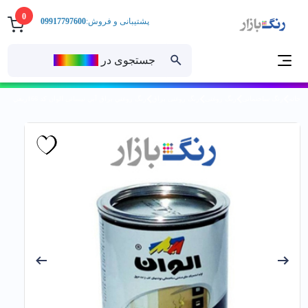
0
پشتیبانی و فروش:
09917797600
جستجوی در
رنــگ‌بازار
خانه
رنگ ساختمانی
رنگ روغنی
رنگ روغنی براق
رنگ روغني براق آبي نیسانی الوان کد 166ربعي