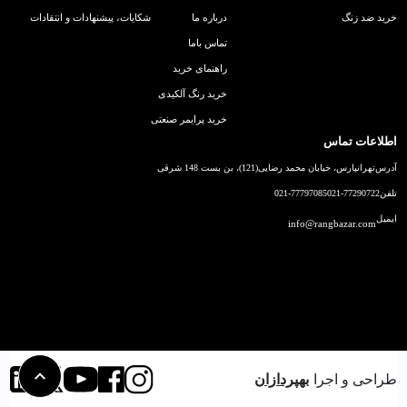
خرید ضد زنگ
درباره ما
شکایات، پیشنهادات و انتقادات
تماس باما
راهنمای خرید
خرید رنگ آلکیدی
خرید پرایمر صنعتی
اطلاعات تماس
آدرس
تهرانپارس، خیابان محمد رضایی(121)، بن بست 148 شرقی
تلفن
021-77290722
021-77797085
ایمیل
info@rangbazar.com
طراحی و اجرا
بهپردازان