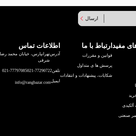
ارسال
ای مفید
ارتباط با ما
اطلاعات تماس
آدرس
قوانین و مقررات
شرقی
پرسش ها ی متداول
تلفن
021-77290722
021-77797085
شکایات، پیشنهادات و انتقادات
ایمیل
info@rangbazar.com
رید
آلکیدی
مر صنعتی