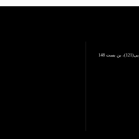
تهرانپارس، خیابان محمد رضایی(121)، بن بست 148