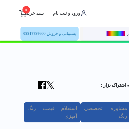
0
ورود و ثبت نام
سبد خرید
ر
رنــگ‌بازار
پشتیبانی و فروش:
09917797600
ه اشتراک بزار :
مشاوره تخصصی
استعلام قیمت رنگ
رنگ
آمیزی