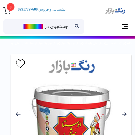
0
پشتیبانی و فروش:
09917797600
جستجوی در
رنــگ‌بازار
خانه
رنگ ساختمانی
رنگ های پایه آب
رنگ نیم پلاستیک
رنگ نیم پلاستيك اوستا نقاش الوان دبه