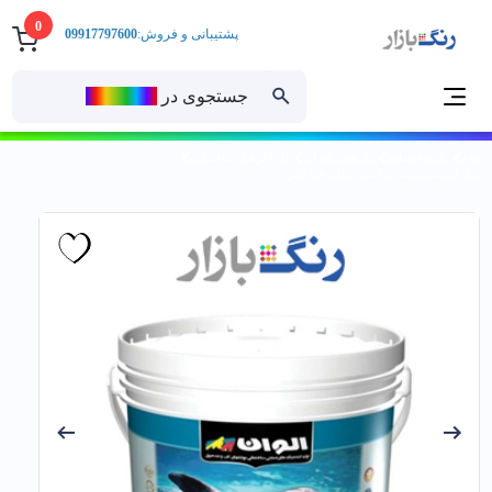
0
پشتیبانی و فروش:
09917797600
جستجوی در
رنــگ‌بازار
خانه
رنگ ساختمانی
رنگ های پایه آب
رنگ اکریلیک ساختمانی
رنگ اكريليك مولتي پرايمين الوان 500 گالن