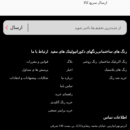
ارسال سریع کالا
ارسال
رنگ های ساختمانی
رنگهای دکوراتیو
لینک های مفید
ارتباط با ما
رنگ اکریلیک ساختمان
رنگ روغنی
بلاگ
قوانین و مقررات
رنگ های پلاستیک
اخبار
پرسش ها ی متداول
خرید ضد زنگ
درباره ما
شکایات، پیشنهادات و انتقادات
تماس باما
راهنمای خرید
خرید رنگ آلکیدی
خرید پرایمر صنعتی
اطلاعات تماس
آدرس
تهرانپارس، خیابان محمد رضایی(121)، بن بست 148 شرقی