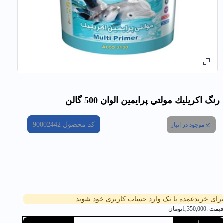
رنگ اكريليك مولتي پرايمين الوان 500 گالن
کد محصول
90002442
موجود در انبار
رای خریدعمده یا تک وارد حساب کاربری خود شوید
یمت :
1,350,000
تومان