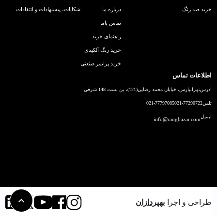
خرید ضد زنگ
درباره ما
شکایات، پیشنهادات و انتقادات
تماس باما
راهنمای خرید
خرید رنگ آلکیدی
خرید پرایمر صنعتی
اطلاعات تماس
آدرس
تهرانپارس، خیابان محمد رضایی(121)، بن بست 148 شرقی
تلفن
021-77290722
021-77797085
ایمیل
info@rangbazar.com
طراحی و اجرا
بهپردازان