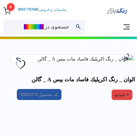
0
پشتیبانی و فروش:
09917797600
جستجوی در
رنــگ‌بازار
خانه
الوان _ رنگ اكريليك فاساد مات بيس A _ گالن
الوان _ رنگ اكريليك فاساد مات بيس A _ گالن
کد محصول
90001874
ناموجود