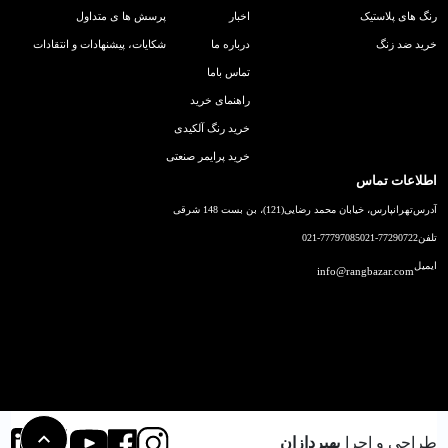
رنگ های پلاستیک
اخبار
پرسش ها ی متداول
خرید ضد زنگ
درباره ما
شکایات، پیشنهادات و انتقادات
تماس باما
راهنمای خرید
خرید رنگ آلکیدی
خرید پرایمر صنعتی
اطلاعات تماس
آدرس
تهرانپارس، خیابان محمد رضایی(121)، بن بست 148 شرقی
تلفن
021-77290722
021-77797085
ایمیل
info@rangbazar.com
طراحی و اجرا
بهپردازان