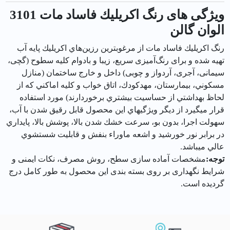
ویژگی های رنگ اكريليك فاساد مات 3101
الوان گالن
رنگ اكريليك فاساد مات از مرغوبترين رزين‌هاي اكريليك پايه آب
تهيه شده و برای رنگ‌آمیزی سریع، زیبا و بادوام کلیه سطوح (گچی،
سیمانی، آجری، آردواز و چوبی) داخل و خارج ساختمان (منازل
مسكوني، بيمارستان، مهدكودك، اتاق خواب و كليه اماكني كه از
لحاظ بهداشتي از حساسيت بيشتري برخوردارند) مورد استفاده
قرار می‎گیرد از ديگر ويژگيهاي اين محصول قابل رقيق شدن با آب،
سهولت اجرا، بدون بو، سرعت خشك شدن بالا، پوشش بالا، پايداري
در برابر نور خورشيد و اشعه ماوراء بنفش و قابليت شستشوي
عالي مي‎باشد.
توجه:
مشخصات آماده سازی سطح، روش مصرف، نکات ایمنی و
شرایط نگهداری بر روی بسته بندی این محصول به طور کامل درج
گردیده است.