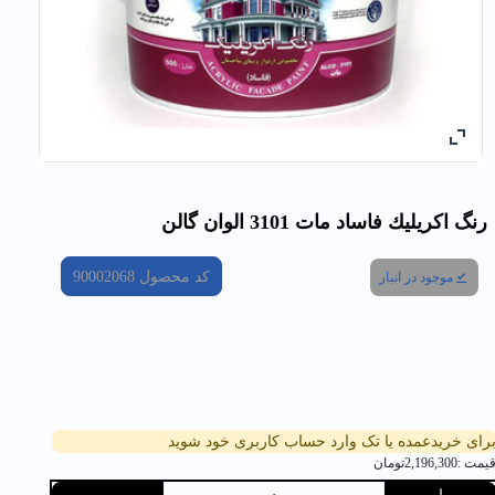
رنگ اكريليك فاساد مات 3101 الوان گالن
کد محصول
90002068
موجود در انبار
رای خریدعمده یا تک وارد حساب کاربری خود شوید
یمت :
2,196,300
تومان