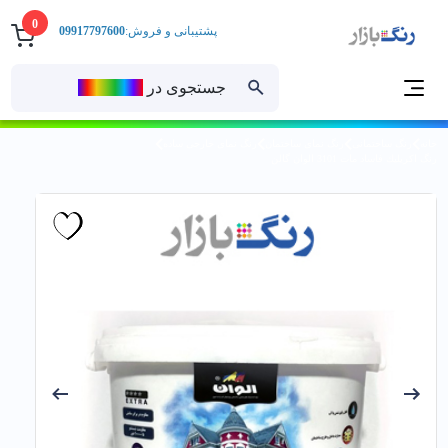
0
پشتیبانی و فروش:
09917797600
جستجوی در
رنــگ‌بازار
خانه
رنگ ساختمانی
رنگ نمای ساختمان
رنگ نمای خارجی ساده
رنگ اكريليك فاساد مات 3101 الوان گالن