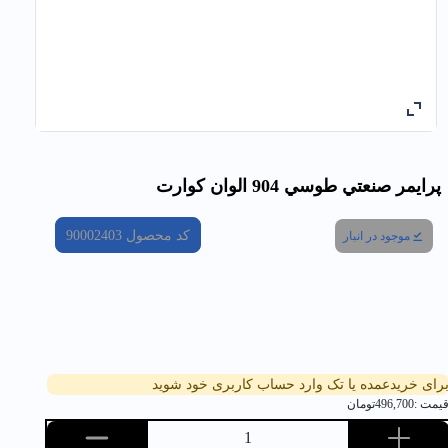
پرايمر صنعتي طوسي 904 الوان كوارت
کد محصول
90002403
موجود در انبار
رای خریدعمده یا تک وارد حساب کاربری خود شوید
یمت :
496,700
تومان
1