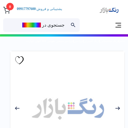
0
پشتیبانی و فروش:
09917797600
جستجوی در
رنــگ‌بازار
خانه
رنگ ساختمانی
رنگ آستری
پرایمر
پرايمر صنعتي طوسي 904 الوان كوارت