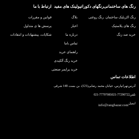
رنگ های ساختمانی
رنگهای دکوراتیو
لینک های مفید
ارتباط با ما
رنگ اکریلیک ساختمان
رنگ روغنی
بلاگ
قوانین و مقررات
رنگ های پلاستیک
اخبار
پرسش ها ی متداول
خرید ضد زنگ
درباره ما
شکایات، پیشنهادات و انتقادات
تماس باما
راهنمای خرید
خرید رنگ آلکیدی
خرید پرایمر صنعتی
اطلاعات تماس
آدرس
تهرانپارس، خیابان محمد رضایی(121)، بن بست 148 شرقی
تلفن
021-77290722
021-77797085
ایمیل
info@rangbazar.com