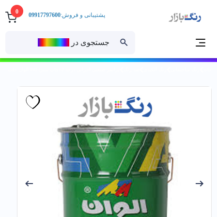
0
پشتیبانی و فروش:
09917797600
جستجوی در
رنــگ‌بازار
خانه
رنگ ساختمانی
رنگ آلکیدی
ضد زنگ
پرايمر صنعتي اخرايي درجه 2 (چاپ سبز) 940 الوان حلب