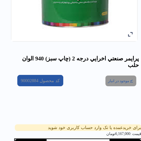
پرايمر صنعتي اخرايي درجه 2 (چاپ سبز) 940 الوان
حلب
کد محصول
90002884
موجود در انبار
رای خریدعمده یا تک وارد حساب کاربری خود شوید
یمت :
6,167,000
تومان