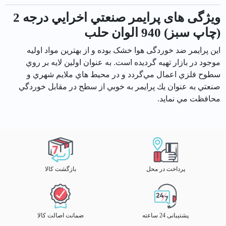
ویژگی های پرايمر صنعتي اخرايي درجه 2
(چاپ سبز) 940 الوان حلب
اين پرايمر ضد خوردگی هوا خشک بوده و از بهترين مواد اوليه
موجود در بازار تهيه گرديده است. به عنوان اولين لايه بر روي
سطوح فلزي اعمال مي‌گردد و در محيط هاي ملايم شهري و
صنعتي به عنوان يك پرايمر به خوبي از سطح در مقابل خوردگي
محافظت مي نمايد.
پرداخت در محل
بازگشت کالا
پشتیبانی 24 ساعته
ضمانت اصالت کالا