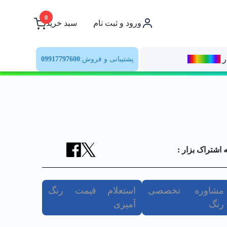
0
ورود و ثبت نام
سبد خرید
ر
رنــگ‌بازار
پشتیبانی و فروش:
09917797600
ه اشتراک بزار :
مشاوره تخصصی
استعلام قیمت رنگ
رنگ
آمیزی