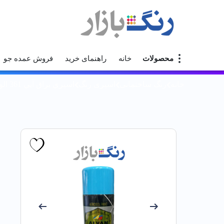
محصولات
خانه
راهنمای خرید
فروش عمده جو
خانه
رنگ ساختمانی
اسپری رنگ
اسپري براق آبي 361 الوان نيمي