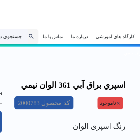
جستجوی د
کارگاه های آموزشی
درباره ما
تماس با ما
اسپري براق آبي 361 الوان نيمي
ب
کد محصول
2000783
ناموجود
رنگ اسپری الوان