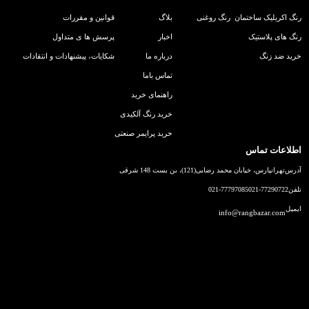
رنگ اکریلیک ساختمان
رنگ روغنی
بلاگ
قوانین و مقررات
رنگ های پلاستیک
اخبار
پرسش ها ی متداول
خرید ضد زنگ
درباره ما
شکایات، پیشنهادات و انتقادات
تماس باما
راهنمای خرید
خرید رنگ آلکیدی
خرید پرایمر صنعتی
اطلاعات تماس
آدرس
تهرانپارس، خیابان محمد رضایی(121)، بن بست 148 شرقی
تلفن
021-77290722
021-77797085
ایمیل
info@rangbazar.com