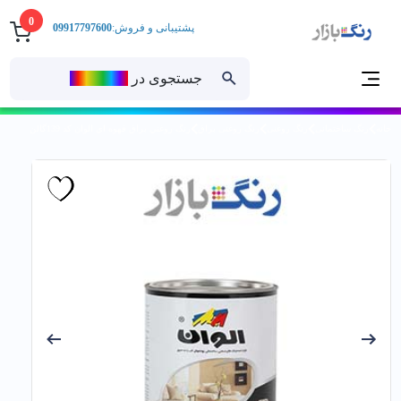
0
پشتیبانی و فروش:
09917797600
جستجوی در
رنــگ‌بازار
خانه
رنگ ساختمانی
رنگ روغنی
رنگ روغنی براق
رنگ روغني براق قهوه اي الوان کد 139گالن