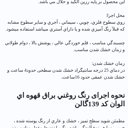
اين محصول بر پايه رزين الكيد و حلال مي باشد.
محل اجرا:
روي سطوح فلزي، چوبي ، سيماني ، آجري و ساير سطوح مشابه
كه قبلآ رنگ آميزي شده و يا داراي آستري ميباشد استفاده ميشود.
چسبندگي مناسب ، قلم خوردگي عالي ، پوشش بالا ، دوام طولاني
و زمان خشك شدن مناسب.
زمان خشك شدن:
در دماي 25 درجه سانتيگراد خشك شدن سطحی حدود4 ساعت و
خشك شدن عمقی حدود 16ساعت.
نحوه اجرای رنگ روغني براق قهوه اي
الوان کد 139گالن
مطمئن شويد سطح تميز ، خشك و عاري از رنگ پوسته شده ،
چربي و يا هر نوع آلودگي باشد.رنگ را توسط مقدار مناسب تينر