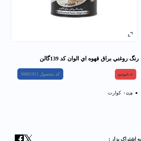
رنگ روغني براق قهوه اي الوان کد 139گالن
کد محصول
90001911
ناموجود
کوارت
وزن :
ه اشتراک بزار :