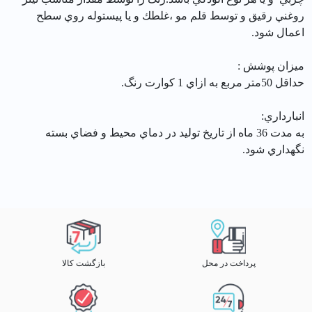
روغني رقيق و توسط قلم مو ،غلطك و يا پيستوله روي سطح
اعمال شود.
ميزان پوشش :
حداقل 50متر مربع به ازاي 1 كوارت رنگ.
انبارداري:
به مدت 36 ماه از تاريخ توليد در دماي محيط و فضاي بسته
نگهداري شود.
پرداخت در محل
بازگشت کالا