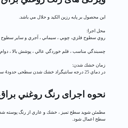
اين محصول بر پايه رزين الكيد و حلال مي باشد.
محل اجرا:
روي سطوح فلزي، چوبي ، سيماني ، آجري و ساير سطوح مشا
چسبندگي مناسب ، قلم خوردگي عالي ، پوشش بالا ، دوا
زمان خشك شدن:
در دماي 25 درجه سانتيگراد خشك شدن سطحی حدود4 ساعت و خشك شدن عمقی حدود 16ساعت.
نحوه اجرای رنگ روغني براق سبز ب
مطمئن شويد سطح تميز ، خشك و عاري از رنگ پوسته شده ،
سطح اعمال شود.