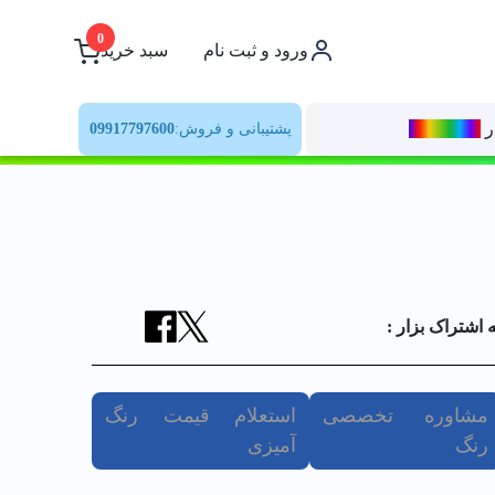
0
ورود و ثبت نام
سبد خرید
ر
رنــگ‌بازار
پشتیبانی و فروش:
09917797600
ه اشتراک بزار :
مشاوره تخصصی
استعلام قیمت رنگ
رنگ
آمیزی