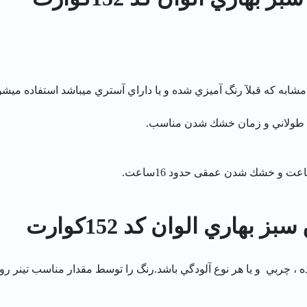
به كه قبلآ رنگ آميزي شده و يا داراي آستري ميباشد استفاده ميشو
م طولاني و زمان خشك شدن مناسب.
هاري الوان کد 152كوارت
 چربي و يا هر نوع آلودگي باشد.رنگ را توسط مقدار مناسب تينر رو