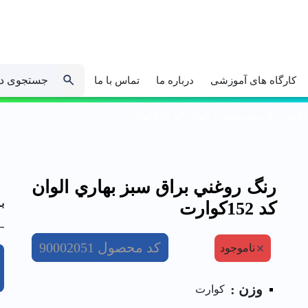
جستجوی د
کارگاه های آموزشی
درباره ما
تماس با ما
ني براق سبز بهاري الوان کد 152كوارت
رنگ روغني براق سبز بهاري الوان
ب
کد 152كوارت
کد محصول
90002051
ناموجود
وزن :
کوارت