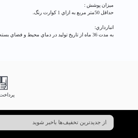
ميزان پوشش :
حداقل 50متر مربع به ازاي 1 كوارت رنگ.
انبارداري:
به مدت 36 ماه از تاريخ توليد در دماي محيط و فضاي بسته نگهداري شود.
پرداخت