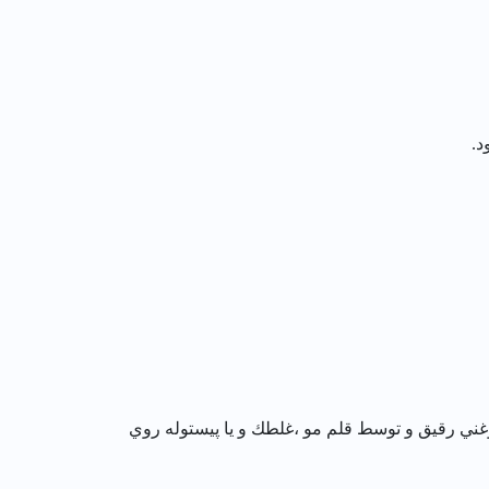
د.
غني رقيق و توسط قلم مو ،غلطك و يا پيستوله روي