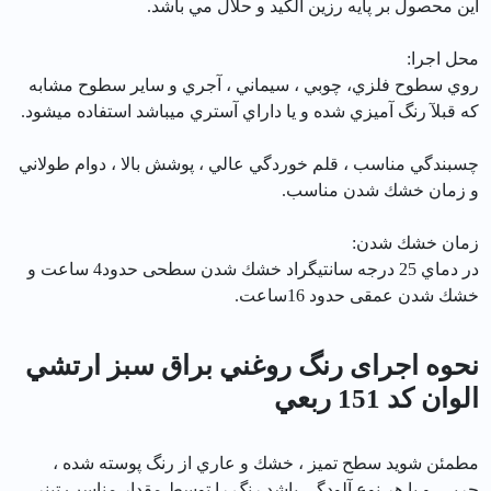
اين محصول بر پايه رزين الكيد و حلال مي باشد.
محل اجرا:
روي سطوح فلزي، چوبي ، سيماني ، آجري و ساير سطوح مشابه
كه قبلآ رنگ آميزي شده و يا داراي آستري ميباشد استفاده ميشود.
چسبندگي مناسب ، قلم خوردگي عالي ، پوشش بالا ، دوام طولاني
و زمان خشك شدن مناسب.
زمان خشك شدن:
در دماي 25 درجه سانتيگراد خشك شدن سطحی حدود4 ساعت و
خشك شدن عمقی حدود 16ساعت.
نحوه اجرای رنگ روغني براق سبز ارتشي
الوان کد 151 ربعي
مطمئن شويد سطح تميز ، خشك و عاري از رنگ پوسته شده ،
چربي و يا هر نوع آلودگي باشد.رنگ را توسط مقدار مناسب تينر