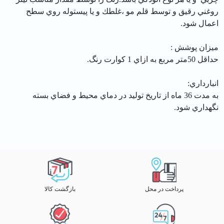
روغني رقيق و توسط قلم مو ،غلطك و يا پيستوله روي سطح
اعمال شود.
ميزان پوشش :
حداقل 50متر مربع به ازاي 1 كوارت رنگ.
انبارداري:
به مدت 36 ماه از تاريخ توليد در دماي محيط و فضاي بسته
نگهداري شود.
پرداخت در محل
بازگشت کالا