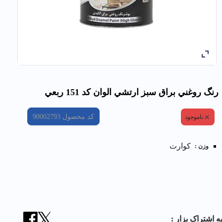
رنگ روغني براق سبز ارتشي الوان کد 151 ربعي
کد محصول
90002793
ناموجود
کوارت
وزن :
ه اشتراک بزار :