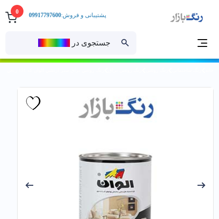
0
پشتیبانی و فروش:
09917797600
جستجوی در
رنــگ‌بازار
خانه
رنگ ساختمانی
رنگ روغنی
رنگ روغنی براق
رنگ روغني براق سبز ارتشي الوان کد 151 ربعي