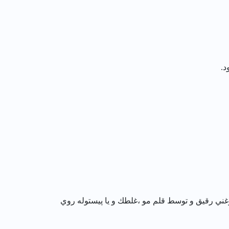
د.
غني رقيق و توسط قلم مو ،غلطك و يا پيستوله روي