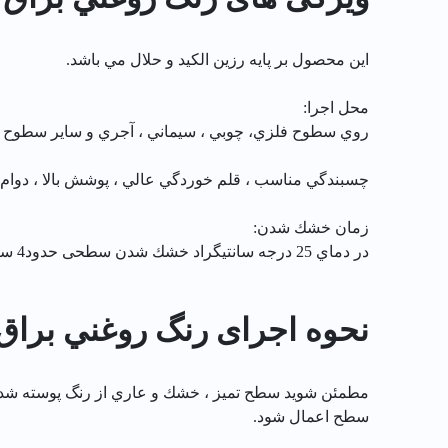
اين محصول بر پايه رزين الكيد و حلال مي باشد.
محل اجرا:
روي سطوح فلزي، چوبي ، سيماني ، آجري و ساير سطوح مشا
چسبندگي مناسب ، قلم خوردگي عالي ، پوشش بالا ، دوا
زمان خشك شدن:
در دماي 25 درجه سانتيگراد خشك شدن سطحی حدود4 ساعت و خشك شدن عمقی حدود 16ساعت.
نحوه اجرای رنگ روغني براق بنفش
مطمئن شويد سطح تميز ، خشك و عاري از رنگ پوسته شده ،
سطح اعمال شود.