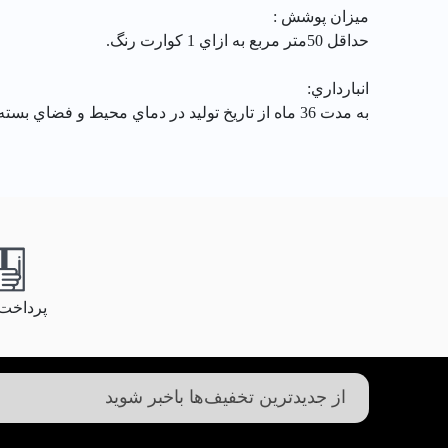
ميزان پوشش :
حداقل 50متر مربع به ازاي 1 كوارت رنگ.
انبارداري:
به مدت 36 ماه از تاريخ توليد در دماي محيط و فضاي بسته نگهداري شود.
پرداخت