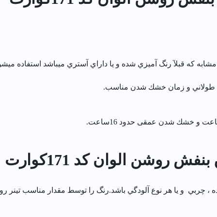
به كه قبلآ رنگ آميزي شده و يا داراي آستري ميباشد استفاده ميشو
م طولاني و زمان خشك شدن مناسب.
 روشن الوان کد 171كوارت
 چربي و يا هر نوع آلودگي باشد.رنگ را توسط مقدار مناسب تينر رو