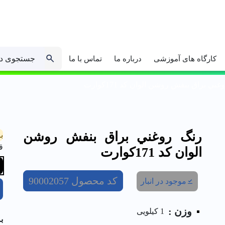
جستجوی د
کارگاه های آموزشی
درباره ما
تماس با ما
ني براق بنفش روشن الوان کد 171كوارت
رنگ روغني براق بنفش روشن
ب
ق
الوان کد 171كوارت
کد محصول
90002057
موجود در انبار
وزن :
1 کیلویی
ب