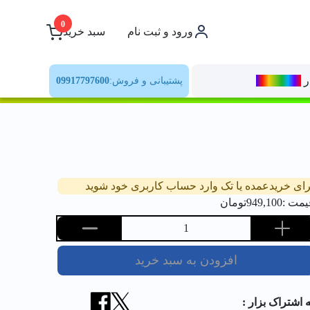
0
ورود و ثبت نام
سبد خرید
ر
رنــگ‌بازار
پشتیبانی و فروش:
09917797600
رای خریدعمده یا تک وارد حساب کاربری خود شوید
یمت :
949,100
تومان
1
افزودن به سبد خرید
ه اشتراک بزار :