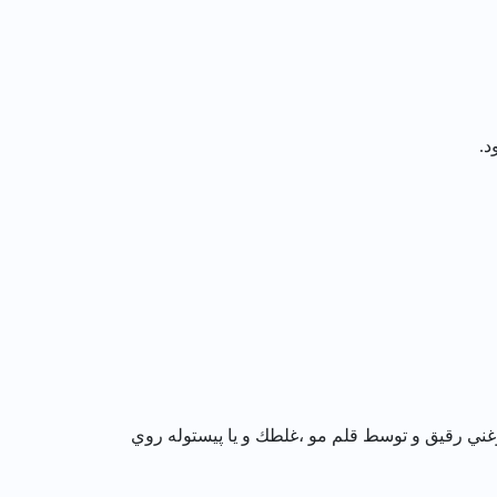
د.
غني رقيق و توسط قلم مو ،غلطك و يا پيستوله روي