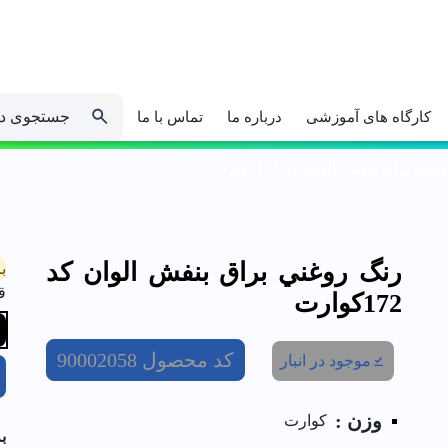
جستجوی د
کارگاه های آموزشی
درباره ما
تماس با ما
ني براق بنفش الوان کد 172كوارت
رنگ روغني براق بنفش الوان کد
ب
ق
172كوارت
کد محصول
90002058
موجود در انبار
وزن :
کوارت
ب