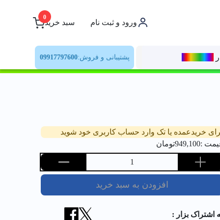
0
ورود و ثبت نام
سبد خرید
ر
رنــگ‌بازار
پشتیبانی و فروش:
09917797600
رای خریدعمده یا تک وارد حساب کاربری خود شوید
یمت :
949,100
تومان
1
افزودن به سبد خرید
ه اشتراک بزار :