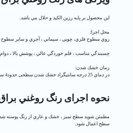
اين محصول بر پايه رزين الكيد و حلال مي باشد.
محل اجرا:
روي سطوح فلزي، چوبي ، سيماني ، آجري و ساير سطوح مشا
چسبندگي مناسب ، قلم خوردگي عالي ، پوشش بالا ، دوا
زمان خشك شدن:
در دماي 25 درجه سانتيگراد خشك شدن سطحی حدود4 ساعت و خشك شدن عمقی حدود 16ساعت.
نحوه اجرای رنگ روغني براق بنفش 
مطمئن شويد سطح تميز ، خشك و عاري از رنگ پوسته شده ،
سطح اعمال شود.