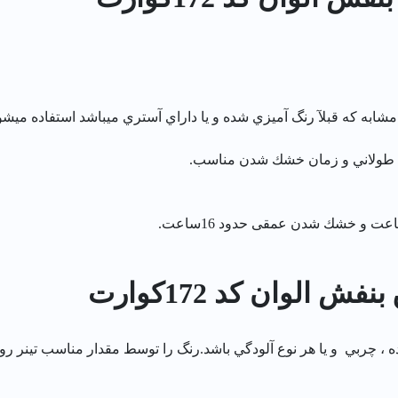
به كه قبلآ رنگ آميزي شده و يا داراي آستري ميباشد استفاده ميشو
م طولاني و زمان خشك شدن مناسب.
الوان کد 172كوارت
 چربي و يا هر نوع آلودگي باشد.رنگ را توسط مقدار مناسب تينر رو