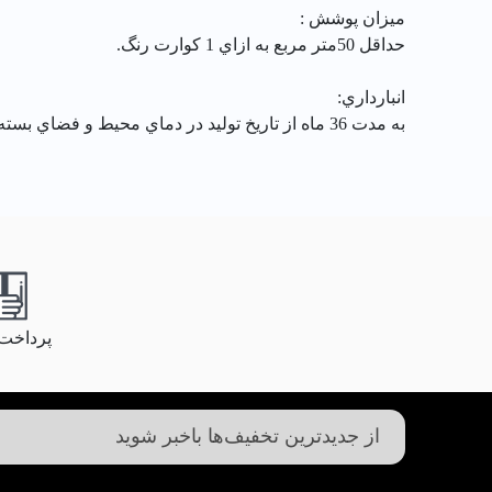
ميزان پوشش :
حداقل 50متر مربع به ازاي 1 كوارت رنگ.
انبارداري:
به مدت 36 ماه از تاريخ توليد در دماي محيط و فضاي بسته نگهداري شود.
پرداخت