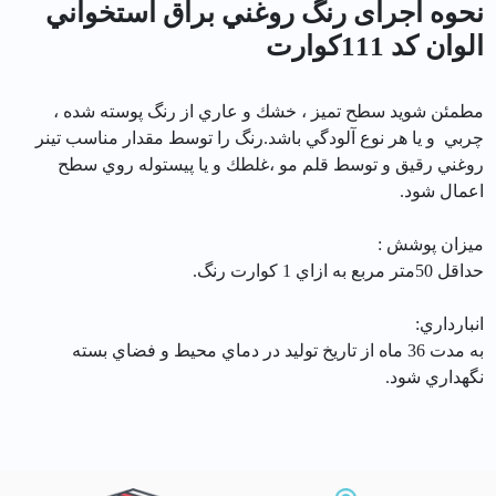
نحوه اجرای رنگ روغني براق استخواني
الوان کد 111كوارت
مطمئن شويد سطح تميز ، خشك و عاري از رنگ پوسته شده ،
چربي و يا هر نوع آلودگي باشد.رنگ را توسط مقدار مناسب تينر
روغني رقيق و توسط قلم مو ،غلطك و يا پيستوله روي سطح
اعمال شود.
ميزان پوشش :
حداقل 50متر مربع به ازاي 1 كوارت رنگ.
انبارداري:
به مدت 36 ماه از تاريخ توليد در دماي محيط و فضاي بسته
نگهداري شود.