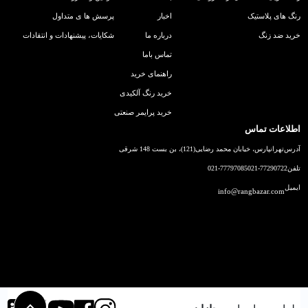
رنگ های پلاستیک
اخبار
پرسش ها ی متداول
خرید ضد زنگ
درباره ما
شکایات، پیشنهادات و انتقادات
تماس باما
راهنمای خرید
خرید رنگ آلکیدی
خرید پرایمر صنعتی
اطلاعات تماس
آدرس
تهرانپارس، خیابان محمد رضایی(121)، بن بست 148 شرقی
تلفن
021-77290722
021-77797085
ایمیل
info@rangbazar.com