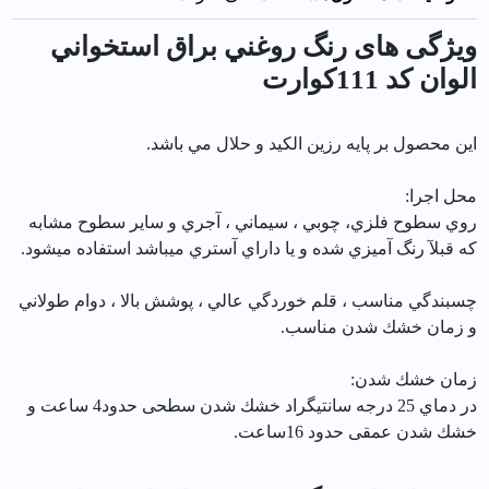
ویژگی های رنگ روغني براق استخواني
الوان کد 111كوارت
اين محصول بر پايه رزين الكيد و حلال مي باشد.
محل اجرا:
روي سطوح فلزي، چوبي ، سيماني ، آجري و ساير سطوح مشابه
كه قبلآ رنگ آميزي شده و يا داراي آستري ميباشد استفاده ميشود.
چسبندگي مناسب ، قلم خوردگي عالي ، پوشش بالا ، دوام طولاني
و زمان خشك شدن مناسب.
زمان خشك شدن:
در دماي 25 درجه سانتيگراد خشك شدن سطحی حدود4 ساعت و
خشك شدن عمقی حدود 16ساعت.