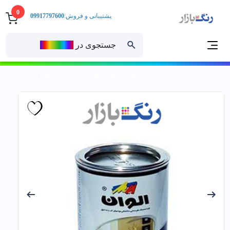
0
پشتیبانی و فروش:
09917797600
جستجوی در
رنــگ‌بازار
خانه
رنگ ساختمانی
رنگ روغنی
رنگ روغنی براق
رنگ روغني براق استخواني الوان کد 111كوارت