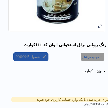
رنگ روغني براق استخواني الوان کد 111كوارت
کد محصول
90002045
موجود در انبار
کوارت
وزن :
رای خریدعمده یا تک وارد حساب کاربری خود شوید
یمت :
728,300
تومان