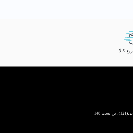
ع کالا
تهرانپارس، خیابان محمد رضایی(121)، بن بست 148