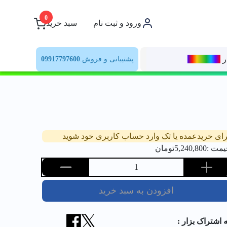
0
ورود و ثبت نام
سبد خرید
ر
رنــگ‌بازار
پشتیبانی و فروش:
09917797600
رای خریدعمده یا تک وارد حساب کاربری خود شوید
یمت :
5,240,800
تومان
1
افزودن به سبد خرید
ه اشتراک بزار :