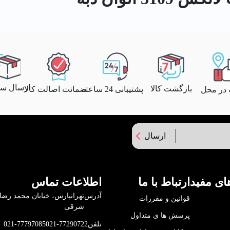
ارسال سری
بازگشت کالا
پشتیبانی 24 ساعته
ضمانت اصالت کالا
 در محل
ارسال
ای مفید
ارتباط با ما
اطلاعات تماس
آدرس
قوانین و مقررات
شرقی
پرسش ها ی متداول
تلفن
021-77290722
021-77797085