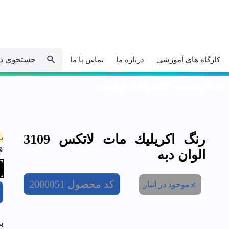
جستجوی د
کارگاه های آموزشی
درباره ما
تماس با ما
رنگ اكريليك مات لاتكس 3109 الوان دبه
رنگ اكريليك مات لاتكس 3109
ب
ق
الوان دبه
کد محصول
2000051
موجود در انبار
ب