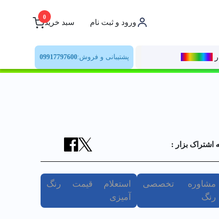
0
ورود و ثبت نام
سبد خرید
ر
رنــگ‌بازار
پشتیبانی و فروش:
09917797600
ه اشتراک بزار :
مشاوره تخصصی
استعلام قیمت رنگ
رنگ
آمیزی