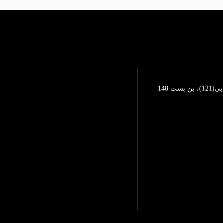
تهرانپارس، خیابان محمد رضایی(121)، بن بست 148