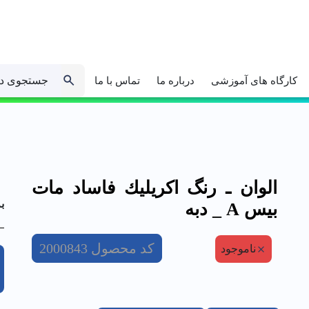
جستجوی د
کارگاه های آموزشی
درباره ما
تماس با ما
الوان ـ رنگ اكريليك فاساد مات
ب
بيس A _ دبه
کد محصول
2000843
ناموجود