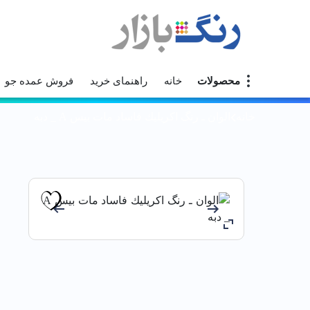
محصولات
خانه
راهنمای خرید
فروش عمده جو
خانه
الوان ـ رنگ اكريليك فاساد مات بيس A _ دبه