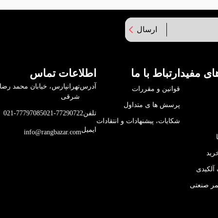
ارسال
ای مفید
ارتباط با ما
اطلاعات تماس
آدرس
قوانین و مقررات
شرقی
پرسش ها ی متداول
تلفن
021-77290722
021-77797085
شکایات، پیشنهادات و انتقادات
ایمیل
info@rangbazar.com
رید
آلکیدی
مر صنعتی