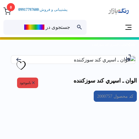
0
پشتیبانی و فروش:
09917797600
جستجوی در
رنــگ‌بازار
خانه
الوان ـ اسپري كند سوزكننده
الوان ـ اسپري كند سوزكننده
ناموجود
کد محصول
2000757