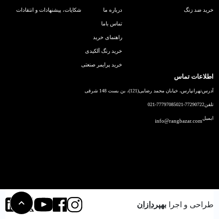
خرید ضد زنگ
درباره ما
شکایات، پیشنهادات و انتقادات
تماس باما
راهنمای خرید
خرید رنگ آلکیدی
خرید پرایمر صنعتی
اطلاعات تماس
آدرس
تهرانپارس، خیابان محمد رضایی(121)، بن بست 148 شرقی
تلفن
021-77290722
021-77797085
ایمیل
info@rangbazar.com
طراحی و اجرا
بهپردازان