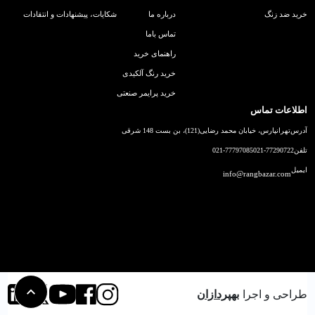
خرید ضد زنگ
درباره ما
شکایات، پیشنهادات و انتقادات
تماس باما
راهنمای خرید
خرید رنگ آلکیدی
خرید پرایمر صنعتی
اطلاعات تماس
آدرس
تهرانپارس، خیابان محمد رضایی(121)، بن بست 148 شرقی
تلفن
021-77290722
021-77797085
ایمیل
info@rangbazar.com
طراحی و اجرا
بهپردازان