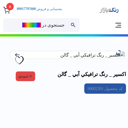
0
پشتیبانی و فروش:
09917797600
جستجوی در
رنــگ‌بازار
خانه
اكسير _ رنگ ترافيكي آبي _ گالن
اكسير _ رنگ ترافيكي آبي _ گالن
ناموجود
کد محصول
90002201