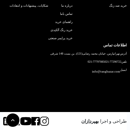
خرید ضد زنگ
درباره ما
شکایات، پیشنهادات و انتقادات
تماس باما
راهنمای خرید
خرید رنگ آلکیدی
خرید پرایمر صنعتی
اطلاعات تماس
آدرس
تهرانپارس، خیابان محمد رضایی(121)، بن بست 148 شرقی
تلفن
021-77290722
021-77797085
ایمیل
info@rangbazar.com
طراحی و اجرا
بهپردازان