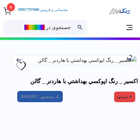
0
پشتیبانی و فروش:
09917797600
جستجوی در
رنــگ‌بازار
خانه
اكسير _ رنگ اپوكسي بهداشتي با هاردنر _ گالن
اكسير _ رنگ اپوكسي بهداشتي با هاردنر _ گالن
کد محصول
90002807
ناموجود