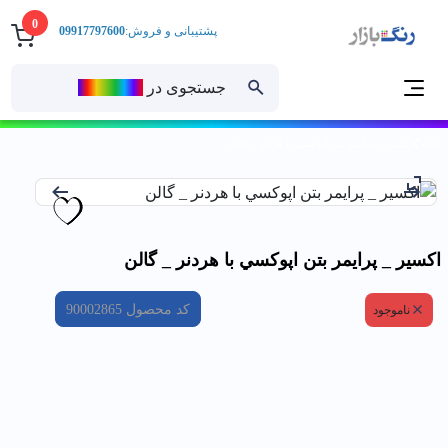
0
پشتیبانی و فروش:
09917797600
جستجوی در
رنــگ‌بازار
خانه
اكسير _ پرايمر بتن اپوكسي با هردنر _ گالن
اكسير _ پرايمر بتن اپوكسي با هردنر _ گالن
کد محصول
90002865
ناموجود