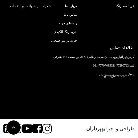
خرید ضد زنگ
درباره ما
شکایات، پیشنهادات و انتقادات
تماس باما
راهنمای خرید
خرید رنگ آلکیدی
خرید پرایمر صنعتی
اطلاعات تماس
آدرس
تهرانپارس، خیابان محمد رضایی(121)، بن بست 148 شرقی
تلفن
021-77290722
021-77797085
ایمیل
info@rangbazar.com
طراحی و اجرا
بهپردازان