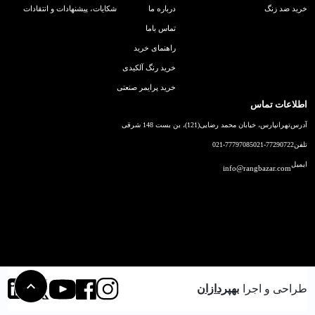
خرید ضد زنگ
درباره ما
شکایات، پیشنهادات و انتقادات
تماس باما
راهنمای خرید
خرید رنگ آلکیدی
خرید پرایمر صنعتی
اطلاعات تماس
آدرس
تهرانپارس، خیابان محمد رضایی(121)، بن بست 148 شرقی
تلفن
021-77290722
021-77797085
ایمیل
info@rangbazar.com
طراحی و اجرا
بهپردازان