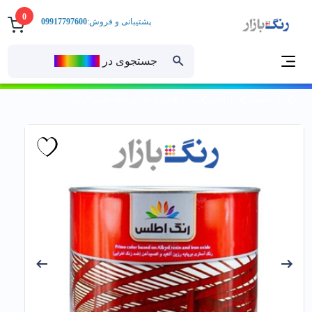
0
پشتیبانی و فروش:
09917797600
جستجوی در
رنــگ‌بازار
خانه
رنگ ساختمانی
رنگ آلکیدی
ضد زنگ
ضدزنگ اخرائي 5000 اطلس كوارت