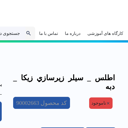
جستجوی د
کارگاه های آموزشی
درباره ما
تماس با ما
اطلس _ سيلر زيرسازي زيكا _
ب
دبه
کد محصول
90002663
ناموجود