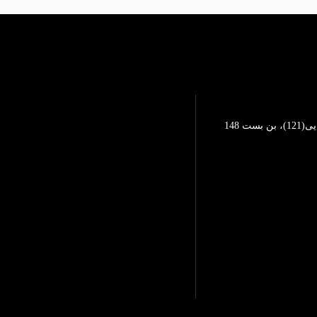
تهرانپارس، خیابان محمد رضایی(121)، بن بست 148