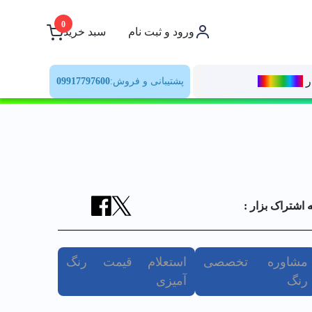
0
ورود و ثبت نام
سبد خرید
ر
رنــگ‌بازار
پشتیبانی و فروش:
09917797600
ه اشتراک بزار :
مشاوره تخصصی
استعلام قیمت رنگ
رنگ
آمیزی