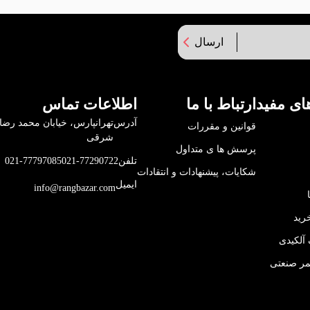
ارسال
ای مفید
ارتباط با ما
اطلاعات تماس
آدرس
قوانین و مقررات
شرقی
پرسش ها ی متداول
تلفن
021-77290722
021-77797085
شکایات، پیشنهادات و انتقادات
ایمیل
info@rangbazar.com
رید
آلکیدی
مر صنعتی