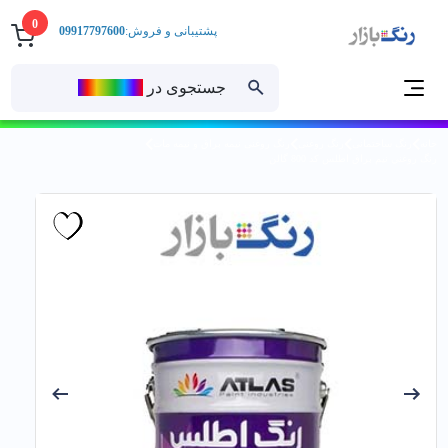
0
پشتیبانی و فروش:
09917797600
جستجوی در
رنــگ‌بازار
خانه
رنگ ساختمانی
رنگ روغنی
رنگ روغنی نیمه براق و نیمه مات
رنگ روغني نيم براق اطلس کد 800 گالن