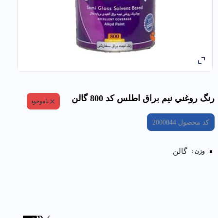
رنگ روغني نيم براق اطلس کد 800 گالن
ناموجود
کد محصول
2000044
گالن
وزن :