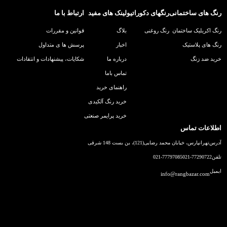
رنگ های ساختمانی
رنگهای دکوراتیو
لینک های مفید
ارتباط با ما
رنگ اکریلیک ساختمان
رنگ روغنی
بلاگ
قوانین و مقررات
رنگ های پلاستیک
اخبار
پرسش ها ی متداول
خرید ضد زنگ
درباره ما
شکایات، پیشنهادات و انتقادات
تماس باما
راهنمای خرید
خرید رنگ آلکیدی
خرید پرایمر صنعتی
اطلاعات تماس
آدرس
تهرانپارس، خیابان محمد رضایی(121)، بن بست 148 شرقی
تلفن
021-77290722
021-77797085
ایمیل
info@rangbazar.com