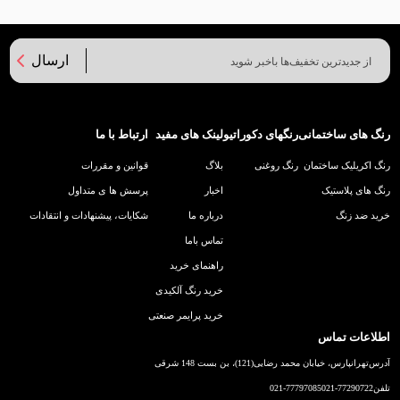
ارسال
رنگ های ساختمانی
رنگهای دکوراتیو
لینک های مفید
ارتباط با ما
رنگ اکریلیک ساختمان
رنگ روغنی
بلاگ
قوانین و مقررات
رنگ های پلاستیک
اخبار
پرسش ها ی متداول
خرید ضد زنگ
درباره ما
شکایات، پیشنهادات و انتقادات
تماس باما
راهنمای خرید
خرید رنگ آلکیدی
خرید پرایمر صنعتی
اطلاعات تماس
آدرس
تهرانپارس، خیابان محمد رضایی(121)، بن بست 148 شرقی
تلفن
021-77290722
021-77797085