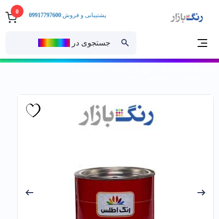
0
پشتیبانی و فروش:
09917797600
جستجوی در
رنــگ‌بازار
خانه
رنگ ساختمانی
رنگ روغنی
رنگ روغنی نیمه براق و نیمه مات
رنگ روغني نيم براق سفید اطلس کد 2000 گالن