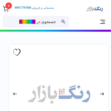
0
پشتیبانی و فروش:
09917797600
جستجوی در
رنــگ‌بازار
خانه
رنگ ساختمانی
رنگ روغنی
رنگ سوله
رنگ روغني سوله مشكي اطلس حلب