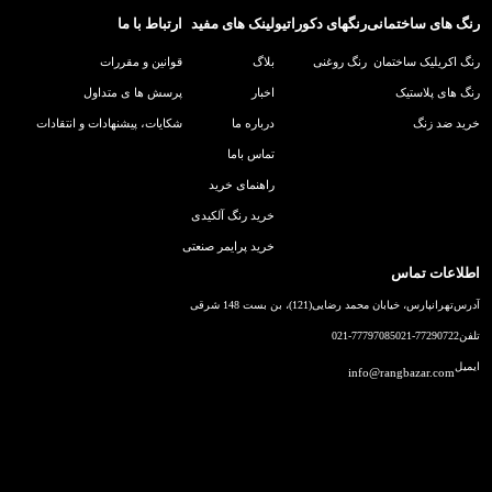
رنگ های ساختمانی
رنگهای دکوراتیو
لینک های مفید
ارتباط با ما
رنگ اکریلیک ساختمان
رنگ روغنی
بلاگ
قوانین و مقررات
رنگ های پلاستیک
اخبار
پرسش ها ی متداول
خرید ضد زنگ
درباره ما
شکایات، پیشنهادات و انتقادات
تماس باما
راهنمای خرید
خرید رنگ آلکیدی
خرید پرایمر صنعتی
اطلاعات تماس
آدرس
تهرانپارس، خیابان محمد رضایی(121)، بن بست 148 شرقی
تلفن
021-77290722
021-77797085
ایمیل
info@rangbazar.com