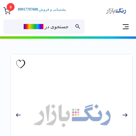
0
پشتیبانی و فروش:
09917797600
جستجوی در
رنــگ‌بازار
خانه
رنگ ساختمانی
رنگ روغنی
رنگ سوله
رنگ روغني سوله سفيد اطلس حلب