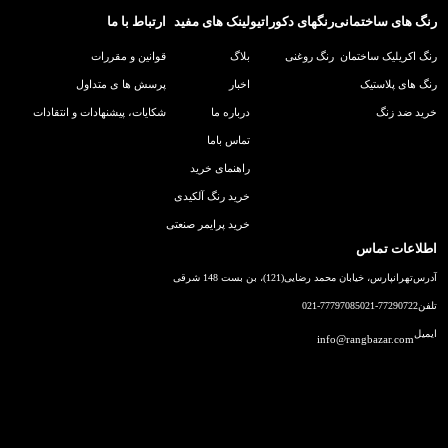
رنگ های ساختمانی
رنگهای دکوراتیو
لینک های مفید
ارتباط با ما
رنگ اکریلیک ساختمان
رنگ روغنی
بلاگ
قوانین و مقررات
رنگ های پلاستیک
اخبار
پرسش ها ی متداول
خرید ضد زنگ
درباره ما
شکایات، پیشنهادات و انتقادات
تماس باما
راهنمای خرید
خرید رنگ آلکیدی
خرید پرایمر صنعتی
اطلاعات تماس
آدرس
تهرانپارس، خیابان محمد رضایی(121)، بن بست 148 شرقی
تلفن
021-77290722
021-77797085
ایمیل
info@rangbazar.com