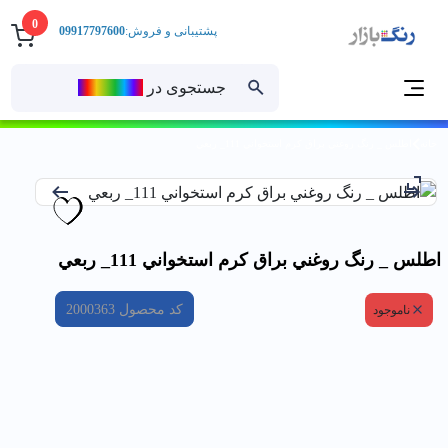
0
پشتیبانی و فروش:
09917797600
جستجوی در
رنــگ‌بازار
خانه
اطلس _ رنگ روغني براق كرم استخواني 111_ ربعي
اطلس _ رنگ روغني براق كرم استخواني 111_ ربعي
کد محصول
2000363
ناموجود