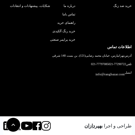
خرید ضد زنگ
درباره ما
شکایات، پیشنهادات و انتقادات
تماس باما
راهنمای خرید
خرید رنگ آلکیدی
خرید پرایمر صنعتی
اطلاعات تماس
آدرس
تهرانپارس، خیابان محمد رضایی(121)، بن بست 148 شرقی
تلفن
021-77290722
021-77797085
ایمیل
info@rangbazar.com
طراحی و اجرا
بهپردازان