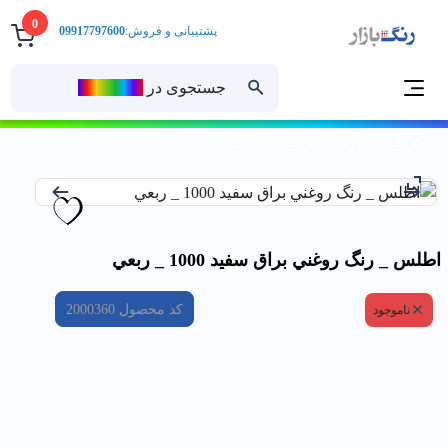
0
پشتیبانی و فروش:
09917797600
جستجوی در
رنــگ‌بازار
خانه
اطلس _ رنگ روغني براق سفيد 1000 _ ربعي
اطلس _ رنگ روغني براق سفيد 1000 _ ربعي
کد محصول
2000360
ناموجود