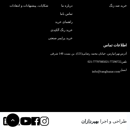
خرید ضد زنگ
درباره ما
شکایات، پیشنهادات و انتقادات
تماس باما
راهنمای خرید
خرید رنگ آلکیدی
خرید پرایمر صنعتی
اطلاعات تماس
آدرس
تهرانپارس، خیابان محمد رضایی(121)، بن بست 148 شرقی
تلفن
021-77290722
021-77797085
ایمیل
info@rangbazar.com
طراحی و اجرا
بهپردازان