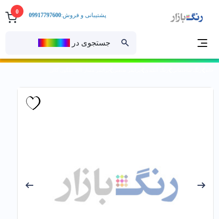
0
پشتیبانی و فروش:
09917797600
جستجوی در
رنــگ‌بازار
خانه
رنگ ساختمانی
رنگ آلکیدی
پرایمر صنعتی
پرايمر ممتاز 260 نيلگون گالن