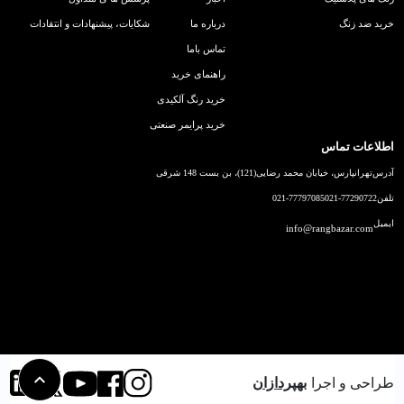
خرید ضد زنگ
درباره ما
شکایات، پیشنهادات و انتقادات
تماس باما
راهنمای خرید
خرید رنگ آلکیدی
خرید پرایمر صنعتی
اطلاعات تماس
آدرس
تهرانپارس، خیابان محمد رضایی(121)، بن بست 148 شرقی
تلفن
021-77290722
021-77797085
ایمیل
info@rangbazar.com
طراحی و اجرا
بهپردازان