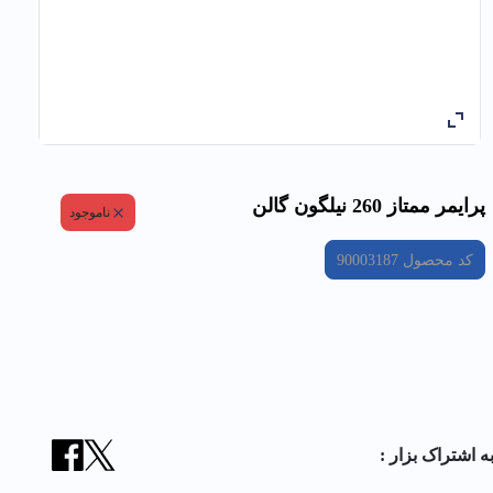
پرايمر ممتاز 260 نيلگون گالن
ناموجود
کد محصول
90003187
ه اشتراک بزار :