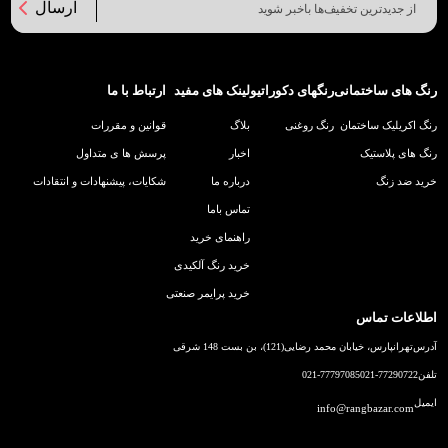
ارسال
رنگ های ساختمانی
رنگهای دکوراتیو
لینک های مفید
ارتباط با ما
رنگ اکریلیک ساختمان
رنگ روغنی
بلاگ
قوانین و مقررات
رنگ های پلاستیک
اخبار
پرسش ها ی متداول
خرید ضد زنگ
درباره ما
شکایات، پیشنهادات و انتقادات
تماس باما
راهنمای خرید
خرید رنگ آلکیدی
خرید پرایمر صنعتی
اطلاعات تماس
آدرس
تهرانپارس، خیابان محمد رضایی(121)، بن بست 148 شرقی
تلفن
021-77290722
021-77797085
ایمیل
info@rangbazar.com