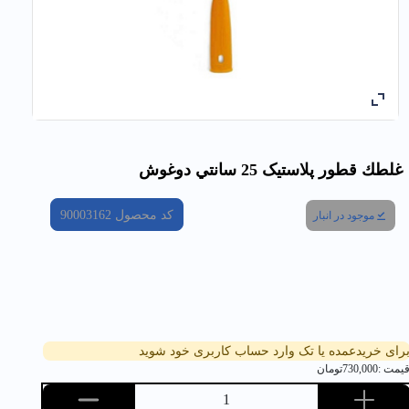
غلطك قطور پلاستیک 25 سانتي دوغوش
کد محصول
90003162
موجود در انبار
رای خریدعمده یا تک وارد حساب کاربری خود شوید
یمت :
730,000
تومان
1