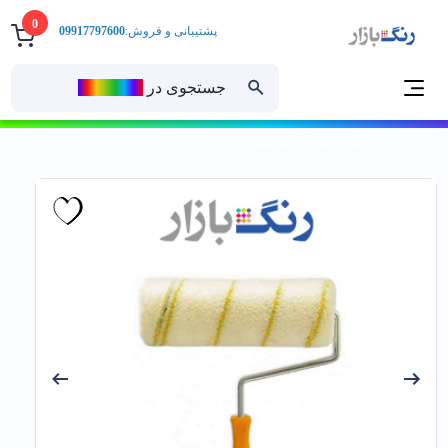
0
پشتیبانی و فروش:
09917797600
جستجوی در
رنــگ‌بازار
خانه
ابزارآلات
غلطک
غلطک
غلطك قطور پلاستیک 25 سانتي دوغوش