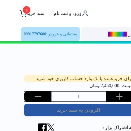
0
ورود و ثبت نام
سبد خرید
ر
رنــگ‌بازار
پشتیبانی و فروش:
09917797600
رای خریدعمده یا تک وارد حساب کاربری خود شوید
یمت :
2,450,000
تومان
1
افزودن به سبد خرید
ه اشتراک بزار :