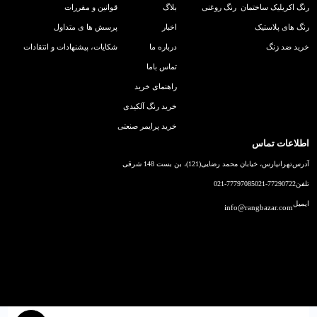
رنگ اکریلیک ساختمان
رنگ روغنی
بلاگ
قوانین و مقررات
رنگ های پلاستیک
اخبار
پرسش ها ی متداول
خرید ضد زنگ
درباره ما
شکایات، پیشنهادات و انتقادات
تماس باما
راهنمای خرید
خرید رنگ آلکیدی
خرید پرایمر صنعتی
اطلاعات تماس
آدرس
تهرانپارس، خیابان محمد رضایی(121)، بن بست 148 شرقی
تلفن
021-77290722
021-77797085
ایمیل
info@rangbazar.com