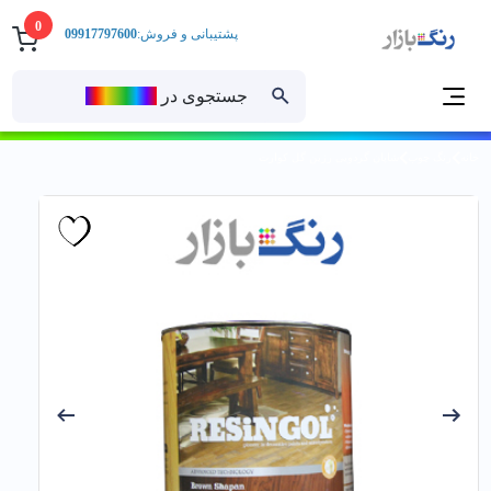
0
پشتیبانی و فروش:
09917797600
جستجوی در
رنــگ‌بازار
خانه
رنگ چوب
شاپان گردویی رزين گل كوارت