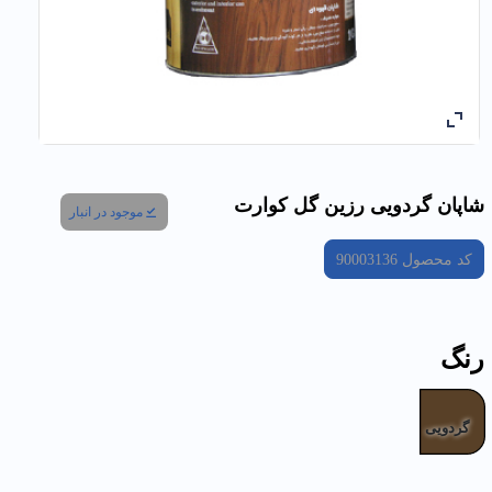
شاپان گردویی رزين گل كوارت
موجود در انبار
کد محصول
90003136
رنگ