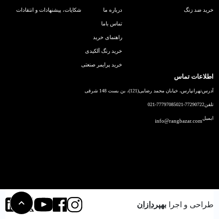
خرید ضد زنگ
درباره ما
شکایات، پیشنهادات و انتقادات
تماس باما
راهنمای خرید
خرید رنگ آلکیدی
خرید پرایمر صنعتی
اطلاعات تماس
آدرس
تهرانپارس، خیابان محمد رضایی(121)، بن بست 148 شرقی
تلفن
021-77290722
021-77797085
ایمیل
info@rangbazar.com
طراحی و اجرا
بهپردازان