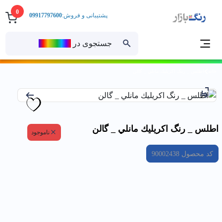
0
پشتیبانی و فروش:
09917797600
جستجوی در
رنــگ‌بازار
خانه
اطلس _ رنگ اكريليك مانلي _ گالن
اطلس _ رنگ اكريليك مانلي _ گالن
ناموجود
کد محصول
90002438