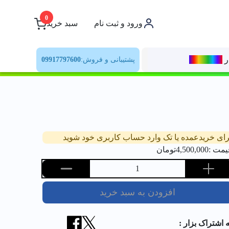
0
ورود و ثبت نام
سبد خرید
ر
رنــگ‌بازار
پشتیبانی و فروش:
09917797600
رای خریدعمده یا تک وارد حساب کاربری خود شوید
یمت :
4,500,000
تومان
1
افزودن به سبد خرید
ه اشتراک بزار :