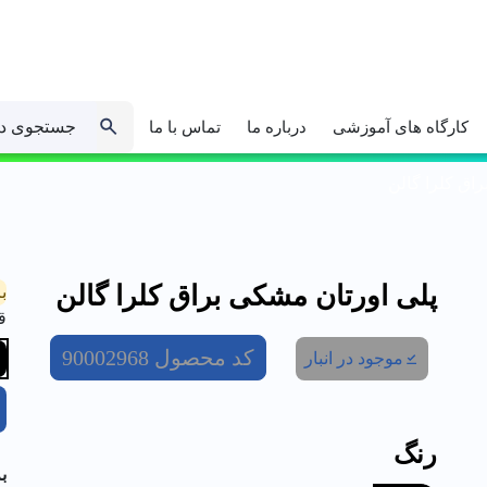
جستجوی د
کارگاه های آموزشی
درباره ما
تماس با ما
اق کلرا گالن
پلی اورتان مشکی براق کلرا گالن
ب
ق
کد محصول
90002968
موجود در انبار
رنگ
ب