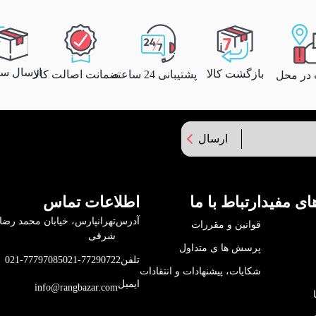
ارسال سری
بازگشت کالا
پشتیبانی 24 ساعته
ضمانت اصالت کالا
 در محل
ارسال
ای مفید
ارتباط با ما
اطلاعات تماس
آدرس
قوانین و مقررات
شرقی
پرسش ها ی متداول
تلفن
021-77290722
021-77797085
شکایات، پیشنهادات و انتقادات
ایمیل
info@rangbazar.com