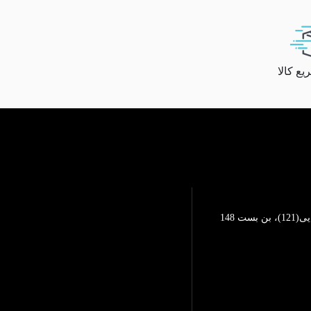
ع کالا
تهرانپارس، خیابان محمد رضایی(121)، بن بست 148