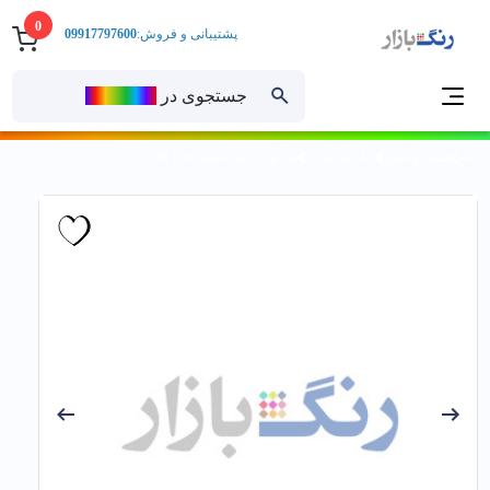
0
پشتیبانی و فروش:
09917797600
جستجوی در
رنــگ‌بازار
خانه
صنعتی و فوری
رنگ پلی اورتان
پلی اورتان مات مشکی کلرا گالن