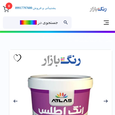
0
پشتیبانی و فروش:
09917797600
جستجوی در
رنــگ‌بازار
خانه
رنگ ساختمانی
رنگ های پایه آب
رنگ اکریلیک ساختمانی
اطلس _ رنگ اكريليك سفارشي 500 _ دبه