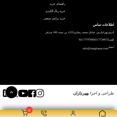
راهنمای خرید
خرید رنگ آلکیدی
خرید پرایمر صنعتی
اطلاعات تماس
آدرس
تهرانپارس، خیابان محمد رضایی(121)، بن بست 148 شرقی
تلفن
021-77290722
021-77797085
ایمیل
info@rangbazar.com
طراحی و اجرا
بهپردازان
0