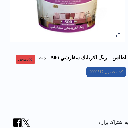
اطلس _ رنگ اكريليك سفارشي 500 _ دبه
ناموجود
کد محصول
2000517
ه اشتراک بزار :