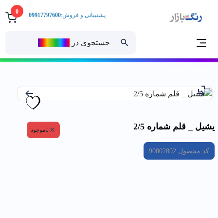
0
پشتیبانی و فروش:
09917797600
جستجوی در
رنــگ‌بازار
خانه
يشيل _ قلم شماره 2/5
يشيل _ قلم شماره 2/5
ناموجود
کد محصول
90002892