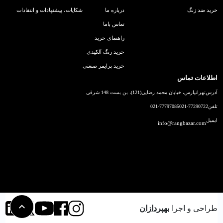
خرید ضد زنگ
درباره ما
شکایات، پیشنهادات و انتقادات
تماس باما
راهنمای خرید
خرید رنگ آلکیدی
خرید پرایمر صنعتی
اطلاعات تماس
آدرس
تهرانپارس، خیابان محمد رضایی(121)، بن بست 148 شرقی
تلفن
021-77290722
021-77797085
ایمیل
info@rangbazar.com
طراحی و اجرا
بهپردازان