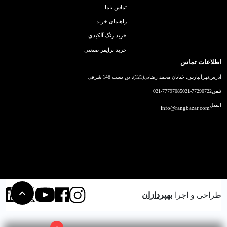
تماس باما
راهنمای خرید
خرید رنگ آلکیدی
خرید پرایمر صنعتی
اطلاعات تماس
آدرس
تهرانپارس، خیابان محمد رضایی(121)، بن بست 148 شرقی
تلفن
021-77290722
021-77797085
ایمیل
info@rangbazar.com
طراحی و اجرا
بهپردازان