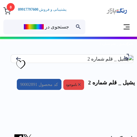
0
پشتیبانی و فروش:
09917797600
جستجوی در
رنــگ‌بازار
خانه
يشيل _ قلم شماره 2
يشيل _ قلم شماره 2
کد محصول
90002891
ناموجود