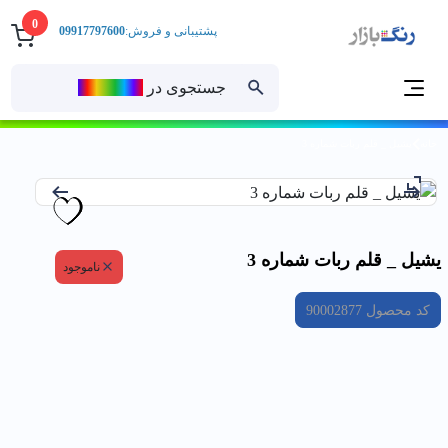
0
پشتیبانی و فروش:
09917797600
جستجوی در
رنــگ‌بازار
خانه
يشيل _ قلم ربات شماره 3
يشيل _ قلم ربات شماره 3
ناموجود
کد محصول
90002877