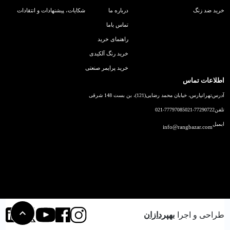
خرید ضد زنگ
درباره ما
شکایات، پیشنهادات و انتقادات
تماس باما
راهنمای خرید
خرید رنگ آلکیدی
خرید پرایمر صنعتی
اطلاعات تماس
آدرس
تهرانپارس، خیابان محمد رضایی(121)، بن بست 148 شرقی
تلفن
021-77290722
021-77797085
ایمیل
info@rangbazar.com
طراحی و اجرا
بهپردازان