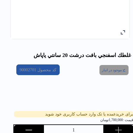
غلطك اسفنجي بافت درشت 20 سانتي ياپاش
کد محصول
90002701
موجود در انبار
رای خریدعمده یا تک وارد حساب کاربری خود شوید
یمت :
1,700,000
تومان
1