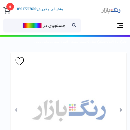
0
پشتیبانی و فروش:
09917797600
جستجوی در
رنــگ‌بازار
خانه
ابزارآلات
غلطک
غلطک
غلطك اسفنجي بافت درشت 20 سانتي ياپاش