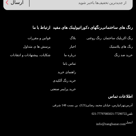
ارسال
رنگ های ساختمانی
رنگهای دکوراتیو
لینک های مفید
ارتباط با ما
رنگ اکریلیک ساختمان
رنگ روغنی
بلاگ
قوانین و مقررات
رنگ های پلاستیک
اخبار
پرسش ها ی متداول
خرید ضد زنگ
درباره ما
شکایات، پیشنهادات و انتقادات
تماس باما
راهنمای خرید
خرید رنگ آلکیدی
خرید پرایمر صنعتی
اطلاعات تماس
آدرس
تهرانپارس، خیابان محمد رضایی(121)، بن بست 148 شرقی
تلفن
021-77290722
021-77797085
ایمیل
info@rangbazar.com