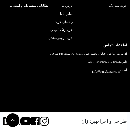
خرید ضد زنگ
درباره ما
شکایات، پیشنهادات و انتقادات
تماس باما
راهنمای خرید
خرید رنگ آلکیدی
خرید پرایمر صنعتی
اطلاعات تماس
آدرس
تهرانپارس، خیابان محمد رضایی(121)، بن بست 148 شرقی
تلفن
021-77290722
021-77797085
ایمیل
info@rangbazar.com
طراحی و اجرا
بهپردازان