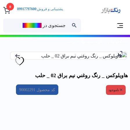
0
پشتیبانی و فروش:
09917797600
جستجوی در
رنــگ‌بازار
خانه
هاويلوكس _ رنگ روغني نيم براق 02 _ حلب
هاويلوكس _ رنگ روغني نيم براق 02 _ حلب
کد محصول
90002291
ناموجود