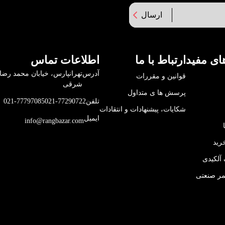
ارسال
ای مفید
ارتباط با ما
اطلاعات تماس
آدرس
قوانین و مقررات
شرقی
پرسش ها ی متداول
تلفن
021-77290722
021-77797085
شکایات، پیشنهادات و انتقادات
ایمیل
info@rangbazar.com
رید
آلکیدی
مر صنعتی