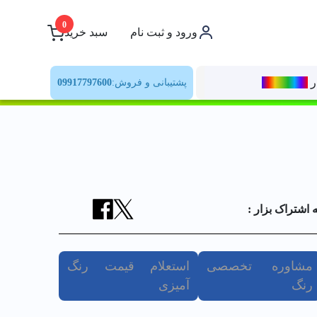
0
ورود و ثبت نام
سبد خرید
ر
رنــگ‌بازار
پشتیبانی و فروش:
09917797600
ه اشتراک بزار :
مشاوره تخصصی
استعلام قیمت رنگ
رنگ
آمیزی