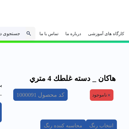
جستجوی د
کارگاه های آموزشی
درباره ما
تماس با ما
هاكان _ دسته غلطك 4 متري
ب
کد محصول
1000091
ناموجود
انتخاب رنگ
محاسبه کننده رنگ