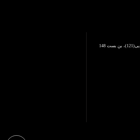
تهرانپارس، خیابان محمد رضایی(121)، بن بست 148