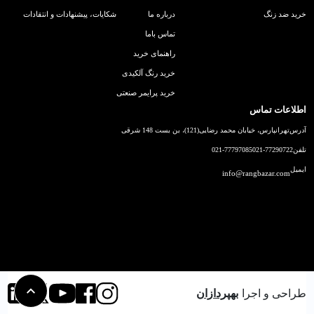
خرید ضد زنگ
درباره ما
شکایات، پیشنهادات و انتقادات
تماس باما
راهنمای خرید
خرید رنگ آلکیدی
خرید پرایمر صنعتی
اطلاعات تماس
آدرس
تهرانپارس، خیابان محمد رضایی(121)، بن بست 148 شرقی
تلفن
021-77290722
021-77797085
ایمیل
info@rangbazar.com
طراحی و اجرا
بهپردازان