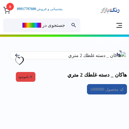
0
پشتیبانی و فروش:
09917797600
جستجوی در
رنــگ‌بازار
خانه
هاكان _ دسته غلطك 2 متري
هاكان _ دسته غلطك 2 متري
ناموجود
کد محصول
1000089