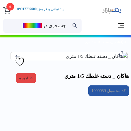
0
پشتیبانی و فروش:
09917797600
جستجوی در
رنــگ‌بازار
خانه
هاكان _ دسته غلطك 1/5 متري
هاكان _ دسته غلطك 1/5 متري
ناموجود
کد محصول
1000059