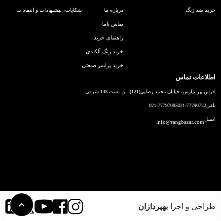
خرید ضد زنگ
درباره ما
شکایات، پیشنهادات و انتقادات
تماس باما
راهنمای خرید
خرید رنگ آلکیدی
خرید پرایمر صنعتی
اطلاعات تماس
آدرس
تهرانپارس، خیابان محمد رضایی(121)، بن بست 148 شرقی
تلفن
021-77290722
021-77797085
ایمیل
info@rangbazar.com
طراحی و اجرا
بهپردازان