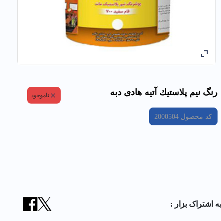
رنگ نيم پلاستيك آتيه هادی دبه
ناموجود
کد محصول
2000504
ه اشتراک بزار :