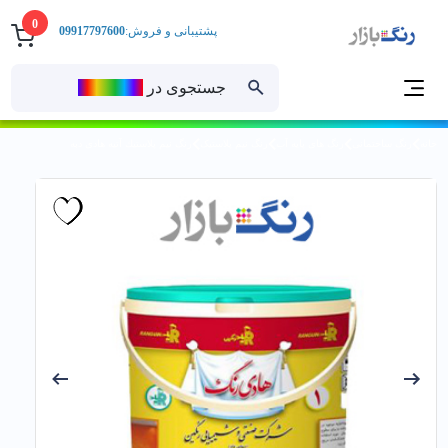
0
پشتیبانی و فروش:
09917797600
جستجوی در
رنــگ‌بازار
خانه
رنگ ساختمانی
رنگ های پایه آب
رنگ نیم پلاستیک
رنگ نيم پلاستيك آتيه هادی دبه