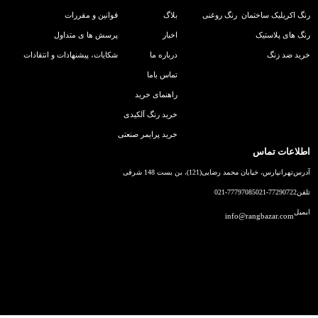
رنگ اکریلیک ساختمان
رنگ روغنی
بلاگ
قوانین و مقررات
رنگ های پلاستیک
اخبار
پرسش ها ی متداول
خرید ضد زنگ
درباره ما
شکایات، پیشنهادات و انتقادات
تماس باما
راهنمای خرید
خرید رنگ آلکیدی
خرید پرایمر صنعتی
اطلاعات تماس
آدرس
تهرانپارس، خیابان محمد رضایی(121)، بن بست 148 شرقی
تلفن
021-77290722
021-77797085
ایمیل
info@rangbazar.com