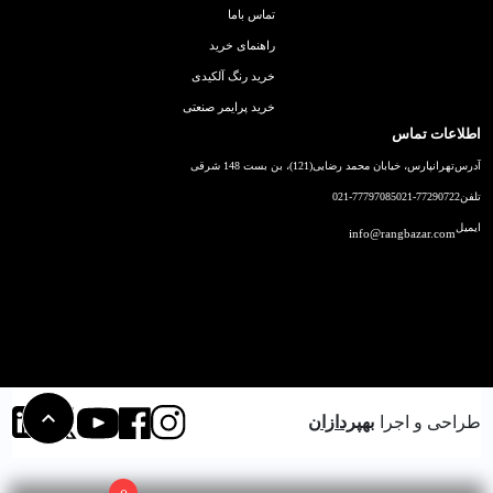
تماس باما
راهنمای خرید
خرید رنگ آلکیدی
خرید پرایمر صنعتی
اطلاعات تماس
آدرس
تهرانپارس، خیابان محمد رضایی(121)، بن بست 148 شرقی
تلفن
021-77290722
021-77797085
ایمیل
info@rangbazar.com
طراحی و اجرا
بهپردازان