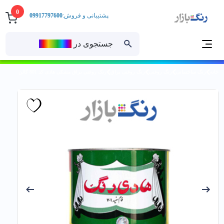
0
پشتیبانی و فروش:
09917797600
جستجوی در
رنــگ‌بازار
خانه
رنگ ساختمانی
رنگ روغنی
رنگ روغنی براق
رنگ روغني براق مشكي هادی کد 801 گالن