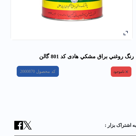
رنگ روغني براق مشكي هادی کد 801 گالن
کد محصول
2000870
ناموجود
ه اشتراک بزار :