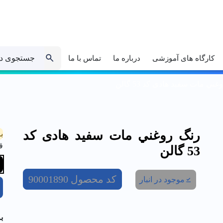
جستجوی د
کارگاه های آموزشی
درباره ما
تماس با ما
ني مات سفيد هادی کد 53 گالن
رنگ روغني مات سفيد هادی کد
ب
ق
53 گالن
کد محصول
90001890
موجود در انبار
ب