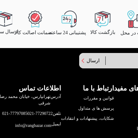
ارسال سری
بازگشت کالا
پشتیبانی 24 ساعته
ضمانت اصالت کالا
 در محل
ارسال
ای مفید
ارتباط با ما
اطلاعات تماس
آدرس
قوانین و مقررات
شرقی
پرسش ها ی متداول
تلفن
021-77290722
021-77797085
شکایات، پیشنهادات و انتقادات
ایمیل
info@rangbazar.com