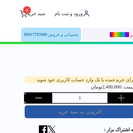
0
ورود و ثبت نام
سبد خرید
ر
رنــگ‌بازار
پشتیبانی و فروش:
09917797600
رای خریدعمده یا تک وارد حساب کاربری خود شوید
یمت :
2,400,000
تومان
1
افزودن به سبد خرید
ه اشتراک بزار :